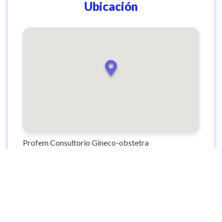
Ubicación
Profem Consultorio Gineco-obstetra
Cl. 19a #44-25, El Poblado, Medellín, El Poblado,
Medellín, Antioquia, Colombia