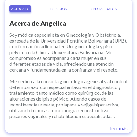
ACERCA DE
ESTUDIOS
ESPECIALIDADES
Acerca de
Angelica
Soy médica especialista en Ginecología y Obstetricia,
egresada de la Universidad Pontificia Bolivariana (UPB),
con formación adicional en Uroginecología y piso
pélvico en la Clínica Universitaria Bolivariana. Mi
compromiso es acompañar a cada mujer en sus
diferentes etapas de vida, ofreciendo una atención
cercana y fundamentada en la confianza y el respeto.
Me dedico a la consulta ginecológica general y al control
del embarazo, con especial énfasis en el diagnóstico y
tratamiento, tanto médico como quirúrgico, de las
alteraciones del piso pélvico. Atiendo casos de
incontinencia urinaria, prolapsos y vejiga hiperactiva,
utilizando técnicas como cirugía reconstructiva,
pesarios vaginales y rehabilitación especializada.
También asesoro en temas de Virus del Papiloma
Humano (VPH), labioplastia, histerectomía y otros
leer más
procedimientos ginecológicos de alta complejidad.