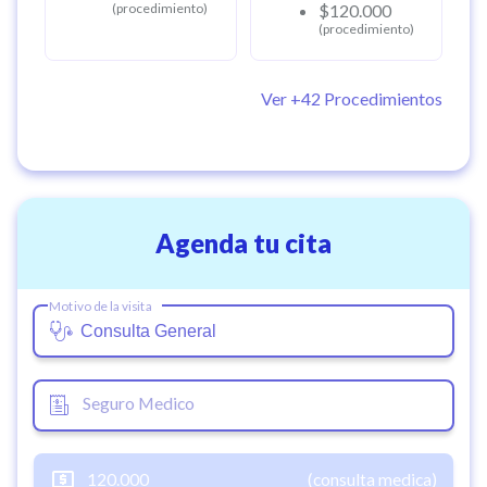
profundo. Te invito a que juntos encontremos un camino
(procedimiento)
$120.000
consciente, respetuoso y transformador hacia una
(procedimiento)
alimentación plena y una salud vibrante.
Ver +
42
Procedimientos
Agenda tu cita
Motivo de la visita
Seguro Medico
120.000
(consulta medica)