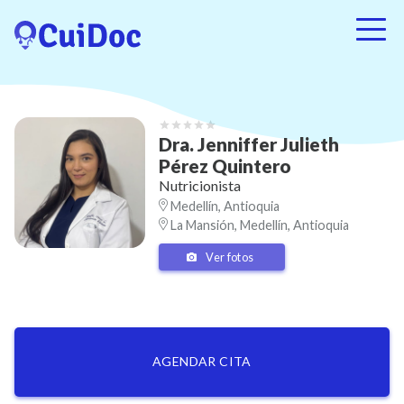
Dra.
Jenniffer Julieth
Pérez Quintero
Nutricionista
Medellín, Antioquia
La Mansión, Medellín, Antioquia
Belén, Medellín, Antioquia
Ver fotos
AGENDAR CITA