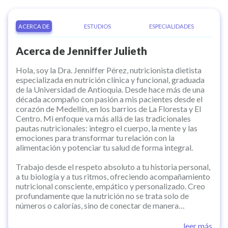
ACERCA DE
ESTUDIOS
ESPECIALIDADES
Acerca de
Jenniffer Julieth
Hola, soy la Dra. Jenniffer Pérez, nutricionista dietista
especializada en nutrición clínica y funcional, graduada
de la Universidad de Antioquia. Desde hace más de una
década acompaño con pasión a mis pacientes desde el
corazón de Medellín, en los barrios de La Floresta y El
Centro. Mi enfoque va más allá de las tradicionales
pautas nutricionales: integro el cuerpo, la mente y las
emociones para transformar tu relación con la
alimentación y potenciar tu salud de forma integral.
Trabajo desde el respeto absoluto a tu historia personal,
a tu biología y a tus ritmos, ofreciendo acompañamiento
nutricional consciente, empático y personalizado. Creo
profundamente que la nutrición no se trata solo de
números o calorías, sino de conectar de manera
consciente con lo que tu cuerpo necesita en cada etapa,
alineando las decisiones con tu bienestar genuino y
leer más