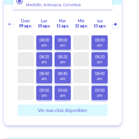
Medellín, Antioquia, Colombia
Dom
Lun
Mar
Mié
Jue
09 ago.
10 ago.
11 ago.
12 ago.
13 ago.
08:00
08:00
08:00
am
am
am
08:20
08:20
08:20
am
am
am
08:40
08:40
08:40
am
am
am
09:00
09:00
09:00
am
am
am
Ver mas citas disponibles