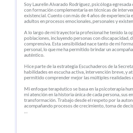
Soy Laurelin Alvarado Rodríguez, psicóloga egresada 
con formación complementaria en técnicas de interve
existencial. Cuento con más de 4 años de experiencia 
adultos en procesos emocionales, personales y existen
A lo largo de mi trayectoria profesional he tenido la 
poblaciones, incluyendo personas con discapacidad, 
comprensiva. Esta sensibilidad nace tanto de mi form
personal, lo que me ha permitido brindar un acompañ
auténtico.
Hice parte de la estrategia Escuchaderos de la Secreta
habilidades en escucha activa, intervención breve, y at
permitido comprender mejor las múltiples realidades qu
Mi enfoque terapéutico se basa en la psicoterapia huma
mi atención en la historia única de cada persona, sus e
transformación. Trabajo desde el respeto por la auton
acompañando procesos de crecimiento, toma de decisio
Soy una profesional comprometida, empática y con acti
bienestar emocional es clave para una vida plena. Si 
escuche sin juicios y te acompañe desde la comprensió