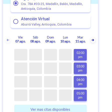
Cra. 78A #30-25, Medellín, Belén, Medellín,
Antioquia, Colombia
Atención Virtual
Aburrá Valley, Antioquia, Colombia
Vie
Sáb
Dom
Lun
Mar
07 ago.
08 ago.
09 ago.
10 ago.
11 ago.
02:00
pm
03:00
pm
04:00
pm
05:00
pm
Ver mas citas disponibles