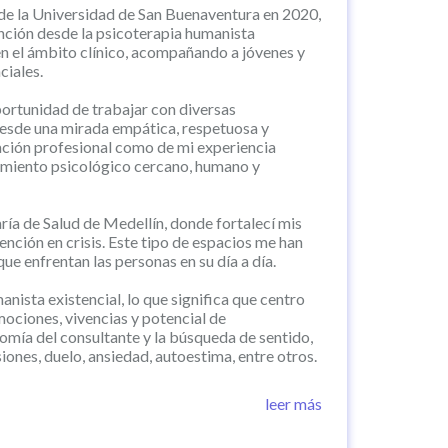
de la Universidad de San Buenaventura en 2020,
nción desde la psicoterapia humanista
en el ámbito clínico, acompañando a jóvenes y
ciales.
oportunidad de trabajar con diversas
desde una mirada empática, respetuosa y
ación profesional como de mi experiencia
amiento psicológico cercano, humano y
ría de Salud de Medellín, donde fortalecí mis
ención en crisis. Este tipo de espacios me han
e enfrentan las personas en su día a día.
nista existencial, lo que significa que centro
mociones, vivencias y potencial de
omía del consultante y la búsqueda de sentido,
nes, duelo, ansiedad, autoestima, entre otros.
tud de servicio, convencida de que el
leer más
estás buscando una psicóloga en Medellín que te
n profunda y el respeto, estaré encantada de