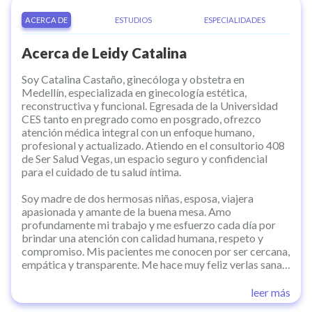
ACERCA DE
ESTUDIOS
ESPECIALIDADES
Acerca de
Leidy Catalina
Soy Catalina Castaño, ginecóloga y obstetra en
Medellín, especializada en ginecología estética,
reconstructiva y funcional. Egresada de la Universidad
CES tanto en pregrado como en posgrado, ofrezco
atención médica integral con un enfoque humano,
profesional y actualizado. Atiendo en el consultorio 408
de Ser Salud Vegas, un espacio seguro y confidencial
para el cuidado de tu salud íntima.
Soy madre de dos hermosas niñas, esposa, viajera
apasionada y amante de la buena mesa. Amo
profundamente mi trabajo y me esfuerzo cada día por
brindar una atención con calidad humana, respeto y
compromiso. Mis pacientes me conocen por ser cercana,
empática y transparente. Me hace muy feliz verlas sanas,
seguras y satisfechas con su cuerpo y su bienestar.
leer más
En mi consulta te acompaño en cada etapa de tu vida: